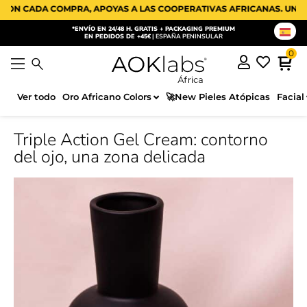
 COMPRA, APOYAS A LAS COOPERATIVAS AFRICANAS. UN PEQUEÑO G
*ENVÍO EN 24/48 H. GRATIS + PACKAGING PREMIUM
EN PEDIDOS DE +45€
| ESPAÑA PENINSULAR
Ver todo
Oro Africano Colors
🚀New Pieles Atópicas
Facial
Triple Action Gel Cream: contorno
del ojo, una zona delicada