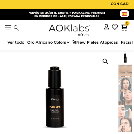
CON CADA COMPRA
*ENVÍO EN 24/48 H. GRATIS + PACKAGING PREMIUM
EN PEDIDOS DE +45€
| ESPAÑA PENINSULAR
Ver todo
Oro Africano Colors
🚀New Pieles Atópicas
Facial