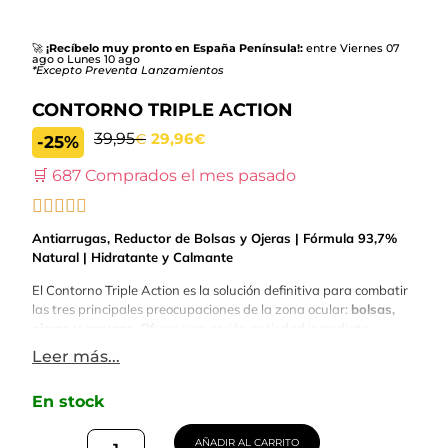
🚀
¡Recíbelo muy pronto en España Península!:
entre Viernes 07
ago o Lunes 10 ago
*Excepto Preventa Lanzamientos
CONTORNO TRIPLE ACTION
39,95
29,96
€
€
-25%
🛒 687 Comprados el mes pasado
Antiarrugas, Reductor de Bolsas y Ojeras | Fórmula 93,7%
Natural | Hidratante y Calmante
El Contorno Triple Action es la solución definitiva para combatir
las tres principales preocupaciones de la zona ocular:
bolsas,
ojeras y arrugas
. Ofrece una acción antiedad inmediata,
mejorando visiblemente la apariencia de la zona del contorno de
Leer más...
ojos desde la primera aplicación. Su
textura gel ligera
se
absorbe rápidamente, proporcionando frescura y confort,
En stock
mientras que sus poderosos ingredientes naturales
hidratan,
regeneran y calman
la piel delicada del contorno.
Desde la primera aplicación, tu mirada será más fresca,
AÑADIR AL CARRITO