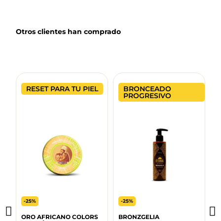
Otros clientes han comprado
RESET PARA TU PIEL
BRONCEADO
PROGRESIVO
-25%
-25%
ORO AFRICANO COLORS
BRONZGELIA
P