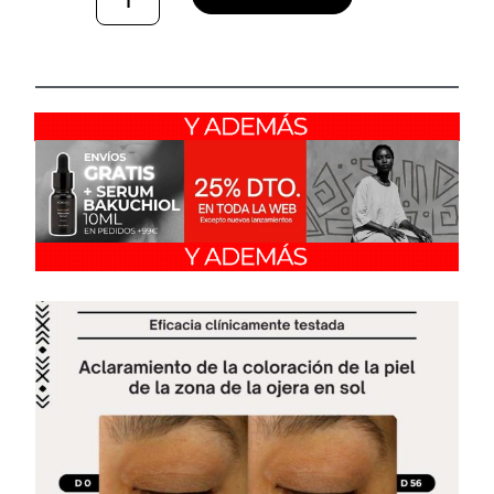
rejuvenecida y descansada, con resultados clínicamente
probados que mejoran con el uso continuado.
⦁ Triple Acción Global:
Combate eficazmente bolsas, ojeras y
arrugas
para una mirada más luminosa y rejuvenecida.
⦁ Acción Reductora de Bolsas y Ojeras: Con Ácido Hialurónico de
doble peso molecular, Vitamina K y Ácido Tranexámico, combate
las
ojeras vasculares y pigmentarias
, aclarando el tono de la
piel y reduciendo la inflamación.
⦁ Antiedad:
Rellena arrugas y líneas de expresión
, aportando
firmeza y elasticidad a la zona ocular.
⦁ Efecto Antiinflamatorio: La Manzanilla y la Peonía reducen la
inflamación,
aliviando la fatiga ocular y descongestionando la
zona
.
⦁ Hidratación y Regeneración Profunda: Fórmula rica en
Glicerina y Ácido Hialurónico, que mantiene la hidratación y
protege la barrera cutánea.
No esperes más para lucir una mirada más juvenil y
descansada. ¡Tu contorno de ojos merece lo mejor!