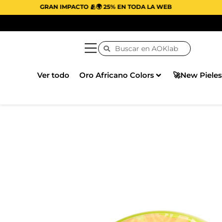
GRAN IMPACTO 🫂🌍 25% EN TODA LA WEB
Ver todo
Oro Africano Colors
🚀New Pieles
VOLVER A LA TIENDA