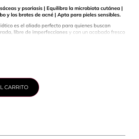
osáceas y psoriasis | Equilibra la microbiota cutánea |
bo y los brotes de acné | Apta para pieles sensibles.
iótico es el aliado perfecto para quienes buscan
rada, libre de imperfecciones
y con un acabado fresco
u acción prebiótica y a su combinación de ingredientes
cer el bienestar de tu piel desde el interior, ayudando
o dermatitis, psoriasis, acné y otras irritaciones
microbiota de tu piel,
reduciendo imperfecciones,
de sebo y proporcionando una hidratación profunda
.
tarás una piel más fresca, equilibrada y libre de
L CARRITO
 Disminuye las rojeces e irritaciones, proporcionando un
ndo la barrera cutánea. Ideal para dermatitis,
utáneas.
ciones:
Disminuye hasta un 35% las imperfecciones y
 producción de sebo.
a cutánea: Protege las bacterias buenas de tu piel
croorganismos perjudiciales para mantener un