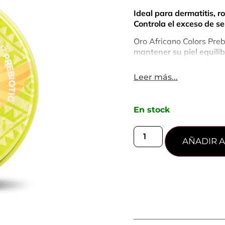
Ideal para dermatitis, r
Controla el exceso de se
Oro Africano Colors Preb
mantener su piel equilib
y saludable. Gracias a s
naturales, logra restable
Leer más...
a
mejorar afecciones com
cutáneas.
Favorece la salud de la 
En stock
controlando el exceso 
Con un uso constante, no
irritaciones.
AÑADIR A
⦁ Calma y alivia la piel:
alivio duradero y repara
psoriasis y afecciones c
⦁ Reducción de imperfec
reduce hasta un 77% la
⦁ Equilibra la microbiot
mientras combate los mi