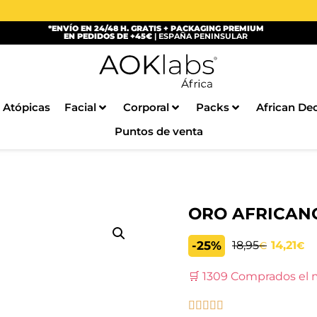
*ENVÍO EN 24/48 H. GRATIS + PACKAGING PREMIUM
EN PEDIDOS DE +45€
| ESPAÑA PENINSULAR
 Atópicas
Facial
Corporal
Packs
African De
Puntos de venta
ORO AFRICAN
-25%
18,95
14,21
€
€
🛒 1309 Comprados el