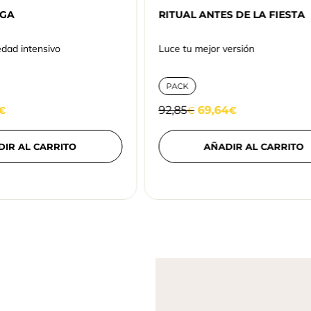
NGA
RITUAL ANTES DE LA FIESTA
edad intensivo
Luce tu mejor versión
PACK
92,85
69,64
€
€
€
DIR AL CARRITO
AÑADIR AL CARRITO