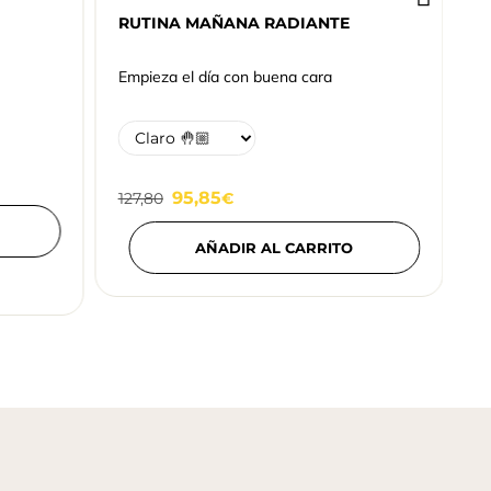
R
RUTINA MAÑANA RADIANTE
T
Empieza el día con buena cara
1
95,85
127,80
€
AÑADIR AL CARRITO