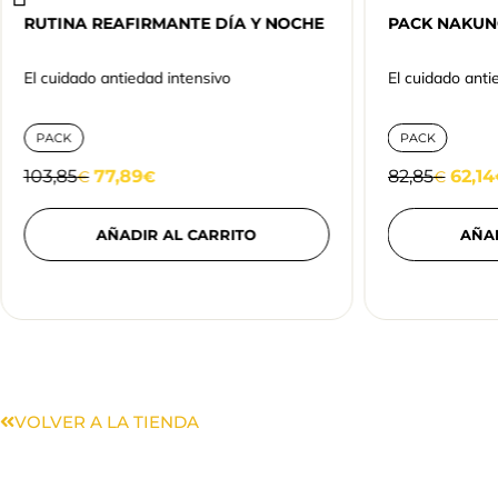
RUTINA REAFIRMANTE DÍA Y NOCHE
PACK NAKU
El cuidado antiedad intensivo
El cuidado anti
PACK
PACK
103,85
77,89
82,85
62,14
€
€
€
AÑADIR AL CARRITO
AÑA
VOLVER A LA TIENDA