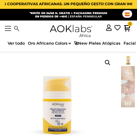
COOPERATIVAS AFRICANAS. UN PEQUEÑO GESTO CON GRAN IMPACTO 
*ENVÍO EN 24/48 H. GRATIS + PACKAGING PREMIUM
EN PEDIDOS DE +45€
| ESPAÑA PENINSULAR
Ver todo
Oro Africano Colors
🚀New Pieles Atópicas
Facial