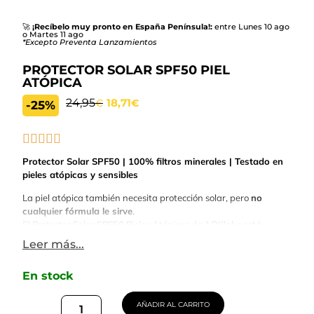
🚀
¡Recíbelo muy pronto en España Península!:
entre Lunes 10 ago
o Martes 11 ago
*Excepto Preventa Lanzamientos
PROTECTOR SOLAR SPF50 PIEL
ATÓPICA
24,95
18,71
€
€
-25%
Protector Solar SPF50 | 100% filtros minerales | Testado en
pieles atópicas y sensibles
La piel atópica también necesita protección solar, pero
no
cualquier fórmula le sirve
.
El Protector Solar SPF50 Pieles Atópicas de AOKlabs está
formulado con 100% filtros minerales
para proteger la piel
Leer más...
sensible, atópica o reactiva con una alta tolerancia.
Actúa
como una barrera física
frente a
las radiaciones
UVA, UVB, IR
En stock
y Luz Azul,
con una fórmula única y natural, mientras ayuda a
mantener la piel hidratada, calmada y confortable.
Su fórmula combina Manteca de Karité, aceites de Marula y
AÑADIR AL CARRITO