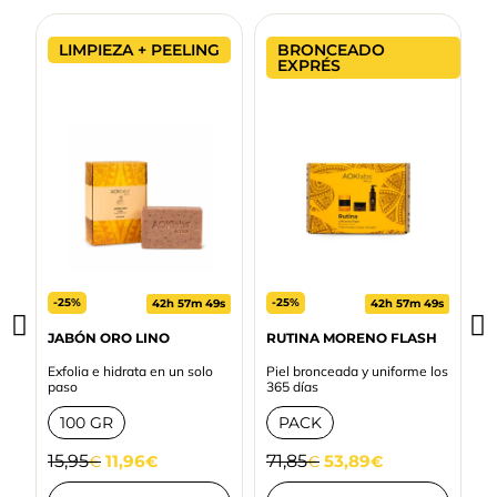
LIMPIEZA + PEELING
BRONCEADO
EXPRÉS
-25%
-25%
s
42h 57m 49s
42h 57m 49s
JABÓN ORO LINO
RUTINA MORENO FLASH
R
S
Exfolia e hidrata en un solo
Piel bronceada y uniforme los
Nu
paso
365 días
d
100 GR
PACK
1
15,95
11,96
71,85
53,89
€
€
€
€