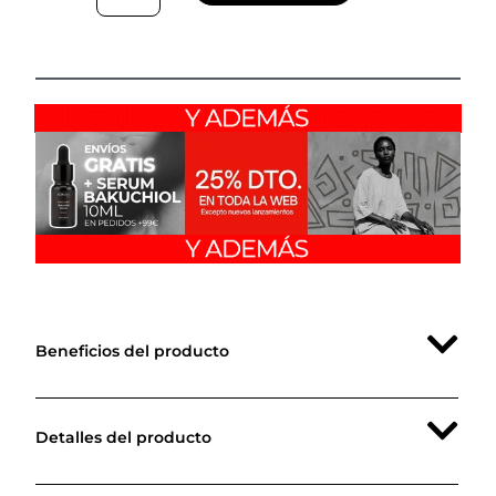
Argán, Hidrolato de Manzanilla y Agua de Naranja para
proteger, nutrir y cuidar la barrera cutánea en cada aplicación.
Fórmula natural y respetuosa con el medio ambiente, evita el
uso de filtros químicos, garantizando una protección segura sin
comprometer la salud de la piel ni la naturaleza. Su fórmula sin
nanopartículas es perfecta para pieles delicadas y atópicas, lo
que lo convierte en el protector solar ideal para toda la familia.
Protección de amplio espectro (SPF 50):
Bloquea
eficazmente las radiaciones
UVA, UVB, IR y Luz Azul,
protegiendo la piel de los daños solares.
Fórmula natural:
Sin filtros químicos, nanopartículas ni
siliconas
, ideal para pieles más sensibles y atópicas.
Hidratación profunda: Gracias a la Manteca de Karité,
Aceite de Marula y Aceite de Argán, proporciona una
hidratación duradera y esencial para mantener la piel
suave y nutrida.
Calma e irrita menos: Con ingredientes naturales como la
Beneficios del producto
Manzanilla y el Agua Floral de Naranja,
calma las
irritaciones y alivia la sensación de picor tras la
exposición solar.
Reforzamiento de la barrera cutánea: Ayuda a restaurar
Detalles del producto
y mantener la barrera hidrolipídica de la piel,
protegiéndola de agresiones externas.
Apto para embarazadas y niños desde el nacimiento
: