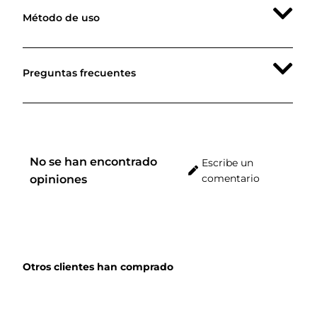
Su fórmula segura está diseñada para ser utilizada por
Método de uso
toda la familia, incluso en pieles muy delicadas.
Preguntas frecuentes
No se han encontrado
Escribe un
comentario
opiniones
Otros clientes han comprado