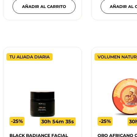
AÑADIR AL CARRITO
AÑADIR AL 
TU ALIADA DIARIA
VOLUMEN NATUR
-25%
-25%
30h 54m 34s
30
BLACK RADIANCE FACIAL
ORO AFRICANO 