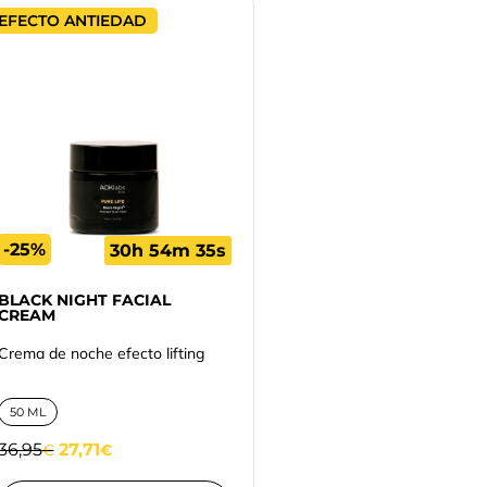
EFECTO ANTIEDAD
-25%
30h 54m 34s
BLACK NIGHT FACIAL
CREAM
Crema de noche efecto lifting
50 ML
36,95
27,71
€
€