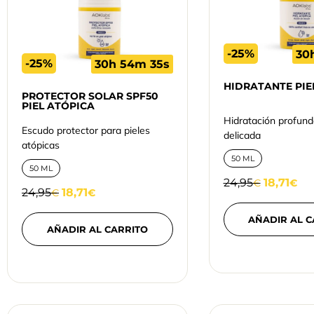
-25%
30
-25%
30h 54m 34s
HIDRATANTE PIE
PROTECTOR SOLAR SPF50
PIEL ATÓPICA
Hidratación profund
Escudo protector para pieles
delicada
atópicas
50 ML
50 ML
24,95
18,71
€
€
24,95
18,71
€
€
AÑADIR AL C
AÑADIR AL CARRITO