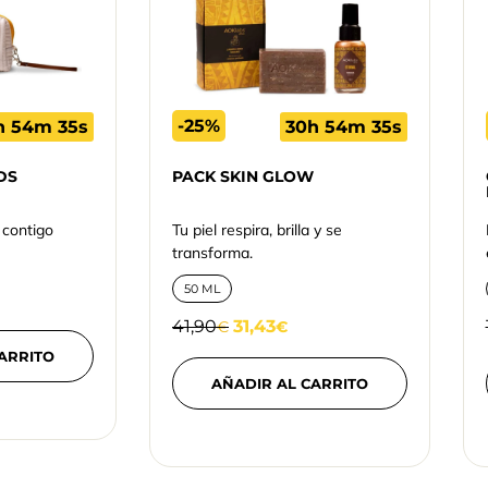
-25%
h 54m 34s
30h 54m 34s
DS
PACK SKIN GLOW
 contigo
Tu piel respira, brilla y se
transforma.
50 ML
41,90
31,43
€
€
ARRITO
AÑADIR AL CARRITO