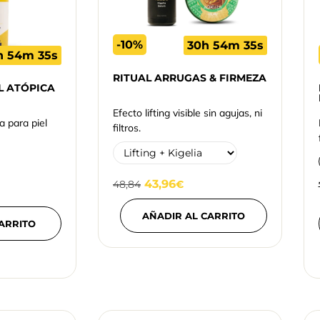
-10%
30h 54m 34s
h 54m 34s
RITUAL ARRUGAS & FIRMEZA
L ATÓPICA
Efecto lifting visible sin agujas, ni
a para piel
filtros.
43,96
48,84
€
AÑADIR AL CARRITO
ARRITO