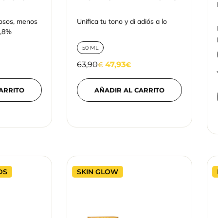
osos, menos
Unifica tu tono y di adiós a lo
2,8%
50 ML
63,90
47,93
€
€
ARRITO
AÑADIR AL CARRITO
DS
SKIN GLOW