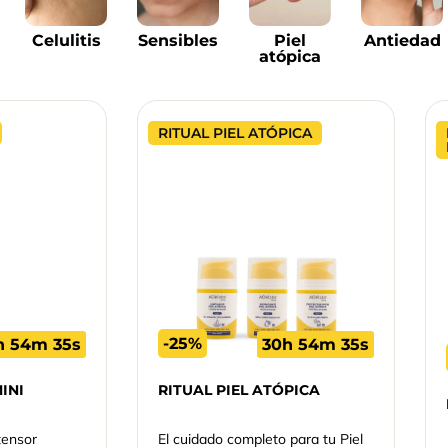
Celulitis
Sensibles
Piel
Antiedad
atópica
RITUAL PIEL ATÓPICA
-25%
h 54m 34s
30h 54m 34s
INI
RITUAL PIEL ATÓPICA
tensor
El cuidado completo para tu Piel