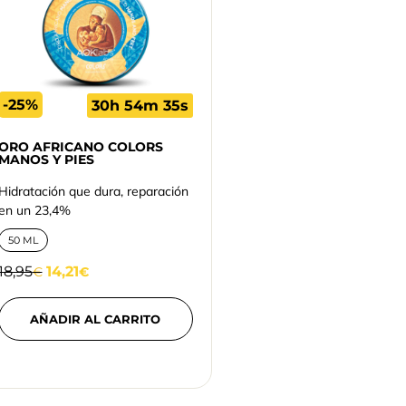
-25%
30h 54m 34s
ORO AFRICANO COLORS
MANOS Y PIES
Hidratación que dura, reparación
en un 23,4%
50 ML
18,95
14,21
€
€
AÑADIR AL CARRITO