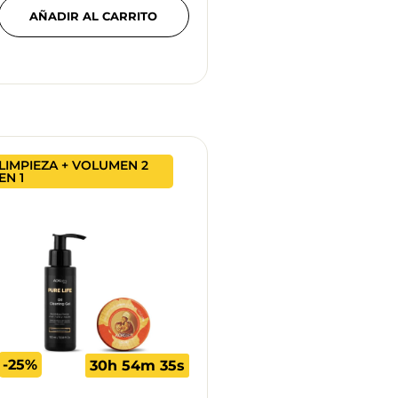
AÑADIR AL CARRITO
LIMPIEZA + VOLUMEN 2
EN 1
-25%
30h 54m 34s