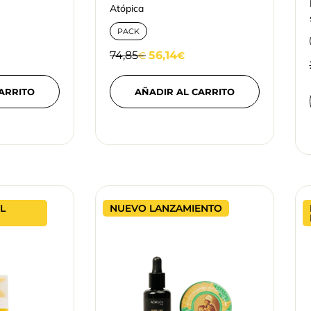
Atópica
PACK
74,85
56,14
€
€
ARRITO
AÑADIR AL CARRITO
L
NUEVO LANZAMIENTO