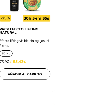
-25%
30h 54m 34s
PACK EFECTO LIFTING
NATURAL
Efecto lifting visible sin agujas, ni
filtros.
50 ML
73,90
55,43
€
€
AÑADIR AL CARRITO