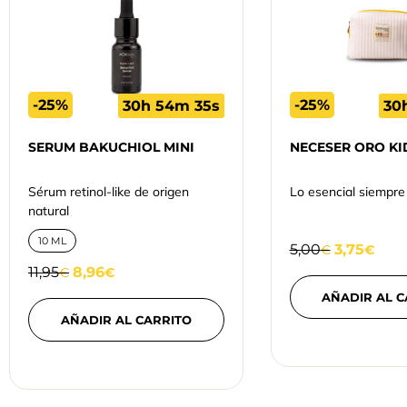
-25%
-25%
30h 54m 34s
30
SERUM BAKUCHIOL MINI
NECESER ORO KI
Sérum retinol-like de origen
Lo esencial siempre
natural
10 ML
5,00
3,75
€
€
11,95
8,96
€
€
AÑADIR AL C
AÑADIR AL CARRITO