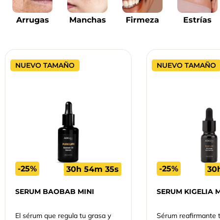
Arrugas
Manchas
Firmeza
Estrías
NUEVO TAMAÑO
NUEVO TAMAÑO
-25%
-25%
30h 54m 34s
30
SERUM BAOBAB MINI
SERUM KIGELIA M
El sérum que regula tu grasa y
Sérum reafirmante 