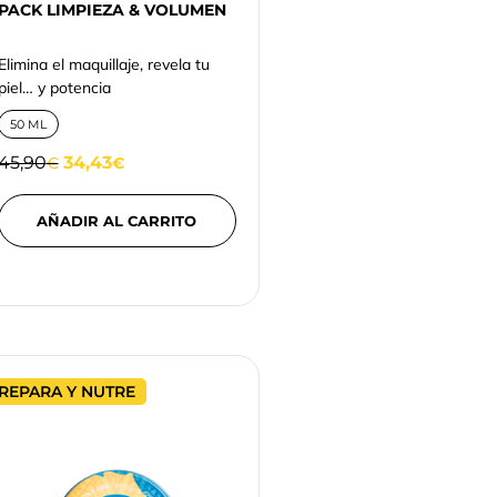
PACK LIMPIEZA & VOLUMEN
Elimina el maquillaje, revela tu
piel… y potencia
50 ML
45,90
34,43
€
€
AÑADIR AL CARRITO
REPARA Y NUTRE