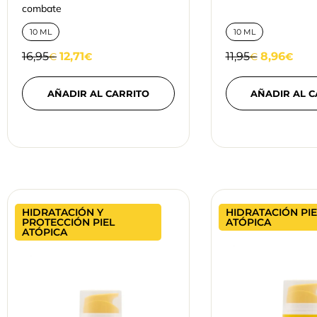
combate
10 ML
10 ML
16,95
12,71
11,95
8,96
€
€
€
€
AÑADIR AL CARRITO
AÑADIR AL C
HIDRATACIÓN Y
HIDRATACIÓN PIE
PROTECCIÓN PIEL
ATÓPICA
ATÓPICA