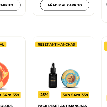
CARRITO
AÑADIR AL CARRITO
AL
RESET ANTIMANCHAS
-25%
h 54m 34s
30h 54m 34s
COLORS
PACK RESET ANTIMANCHAS