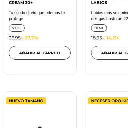
CREAM 30+
LABIOS
Tu aliada diaria que además te
Labios más volumin
protege
arrugas hasta un 2
50 ML
50 ML
36,95
27,71
18,95
14,21
€
€
€
€
AÑADIR AL CARRITO
AÑADIR AL C
NUEVO TAMAÑO
NECESER ORO KI