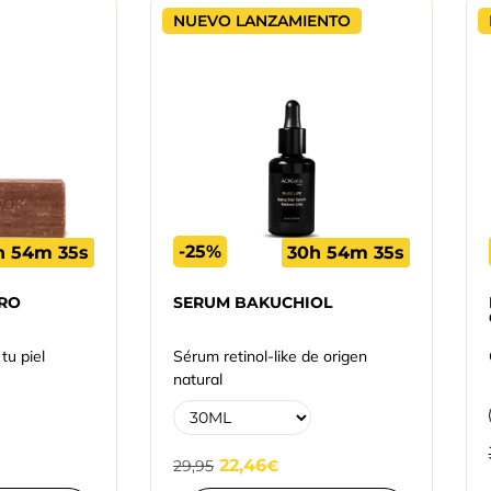
NUEVO LANZAMIENTO
-25%
h 54m 34s
30h 54m 34s
RO
SERUM BAKUCHIOL
tu piel
Sérum retinol-like de origen
natural
22,46
29,95
€