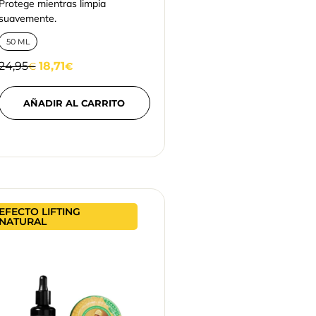
Protege mientras limpia
suavemente.
50 ML
24,95
18,71
€
€
AÑADIR AL CARRITO
EFECTO LIFTING
NATURAL