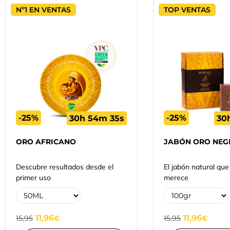
Nº1 EN VENTAS
TOP VENTAS
-25%
-25%
30h 54m 34s
30
ORO AFRICANO
JABÓN ORO NEG
Descubre resultados desde el
El jabón natural que 
primer uso
merece
11,96
11,96
15,95
€
15,95
€