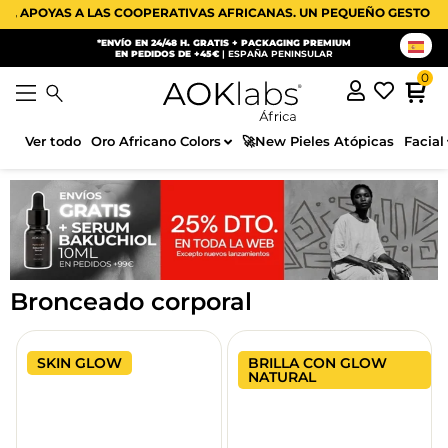
APOYAS A LAS COOPERATIVAS AFRICANAS. UN PEQUEÑO GESTO CON 
*ENVÍO EN 24/48 H. GRATIS + PACKAGING PREMIUM
EN PEDIDOS DE +45€
| ESPAÑA PENINSULAR
Ver todo
Oro Africano Colors
🚀New Pieles Atópicas
Facial
Bronceado corporal
SKIN GLOW
BRILLA CON GLOW
NATURAL