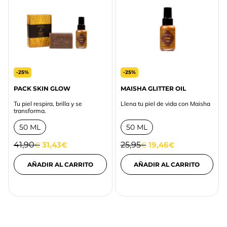
-25%
-25%
PACK SKIN GLOW
MAISHA GLITTER OIL
Tu piel respira, brilla y se
Llena tu piel de vida con Maisha
transforma.
50 ML
50 ML
41,90
31,43
25,95
19,46
€
€
€
€
AÑADIR AL CARRITO
AÑADIR AL CARRITO