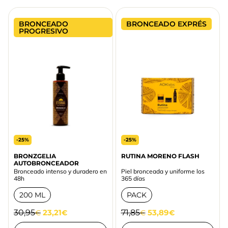
BRONCEADO
BRONCEADO EXPRÉS
PROGRESIVO
-25%
-25%
BRONZGELIA
RUTINA MORENO FLASH
AUTOBRONCEADOR
Bronceado intenso y duradero en
Piel bronceada y uniforme los
48h
365 días
200 ML
PACK
30,95
23,21
71,85
53,89
€
€
€
€