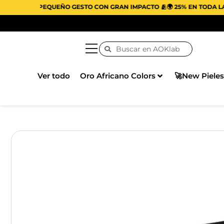
AS. UN PEQUEÑO GESTO CON GRAN IMPACTO 🫂🌍 25% EN TODA LA W
Ver todo
Oro Africano Colors
🚀New Pieles