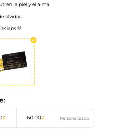
ren la piel y el alma.
e olvidar.
AOKlabs 💛
e:
0
60,00
€
€