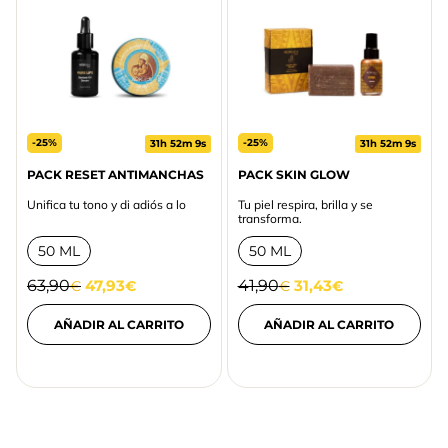
-25%
-25%
31h 52m 9s
31h 52m 9s
PACK RESET ANTIMANCHAS
PACK SKIN GLOW
Unifica tu tono y di adiós a lo
Tu piel respira, brilla y se
transforma.
50 ML
50 ML
63,90
47,93
41,90
31,43
€
€
€
€
AÑADIR AL CARRITO
AÑADIR AL CARRITO