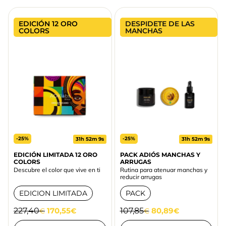
EDICIÓN 12 ORO
DESPIDETE DE LAS
COLORS
MANCHAS
-25%
-25%
31h 52m 9s
31h 52m 9s
EDICIÓN LIMITADA 12 ORO
PACK ADIÓS MANCHAS Y
COLORS
ARRUGAS
Descubre el color que vive en ti
Rutina para atenuar manchas y
reducir arrugas
EDICION LIMITADA
PACK
227,40
170,55
107,85
80,89
€
€
€
€