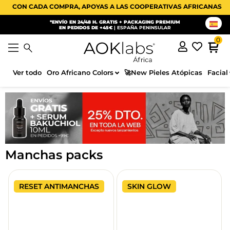
CON CADA COMPRA, APOYAS A LAS COOPERATIVAS AFRICANAS. UN 
*ENVÍO EN 24/48 H. GRATIS + PACKAGING PREMIUM
EN PEDIDOS DE +45€
| ESPAÑA PENINSULAR
Ver todo
Oro Africano Colors
🚀New Pieles Atópicas
Facial
Manchas packs
RESET ANTIMANCHAS
SKIN GLOW