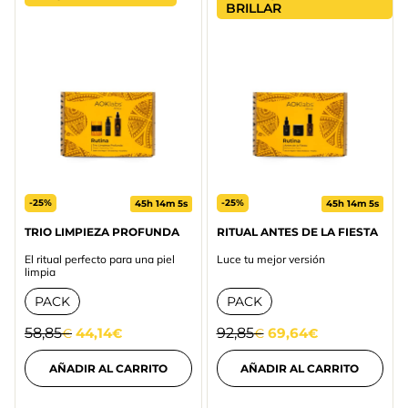
BRILLAR
-25%
-25%
45h 14m 5s
45h 14m 5s
TRIO LIMPIEZA PROFUNDA
RITUAL ANTES DE LA FIESTA
El ritual perfecto para una piel
Luce tu mejor versión
limpia
PACK
PACK
58,85
44,14
92,85
69,64
€
€
€
€
AÑADIR AL CARRITO
AÑADIR AL CARRITO