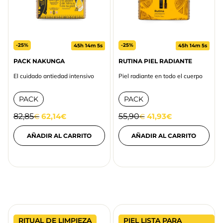
-25%
-25%
45h 14m 5s
45h 14m 5s
PACK NAKUNGA
RUTINA PIEL RADIANTE
El cuidado antiedad intensivo
Piel radiante en todo el cuerpo
PACK
PACK
82,85
62,14
55,90
41,93
€
€
€
€
AÑADIR AL CARRITO
AÑADIR AL CARRITO
RITUAL DE LIMPIEZA
PIEL LISTA PARA