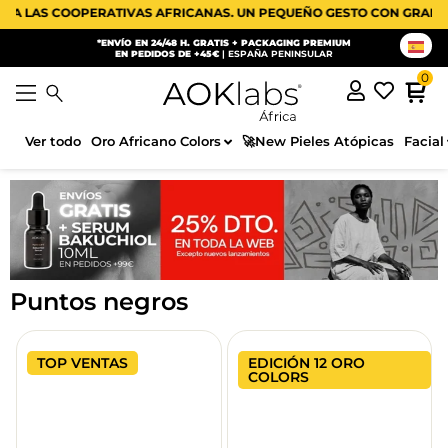
AS COOPERATIVAS AFRICANAS. UN PEQUEÑO GESTO CON GRAN IMPACT
*ENVÍO EN 24/48 H. GRATIS + PACKAGING PREMIUM
EN PEDIDOS DE +45€
| ESPAÑA PENINSULAR
Ver todo
Oro Africano Colors
🚀New Pieles Atópicas
Facial
Puntos negros
TOP VENTAS
EDICIÓN 12 ORO
COLORS