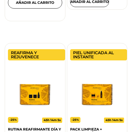
AÑADIR AL CARRITO
AÑADIR AL CARRITO
REAFIRMA Y
PIEL UNIFICADA AL
REJUVENECE
INSTANTE
-25%
-25%
45h 14m 5s
45h 14m 5s
RUTINA REAFIRMANTE DÍA Y
PACK LIMPIEZA +