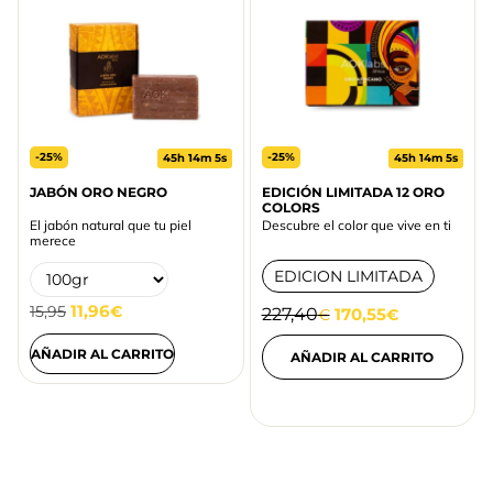
-25%
-25%
45h 14m 5s
45h 14m 5s
JABÓN ORO NEGRO
EDICIÓN LIMITADA 12 ORO
COLORS
El jabón natural que tu piel
Descubre el color que vive en ti
merece
EDICION LIMITADA
11,96
15,95
€
227,40
170,55
€
€
AÑADIR AL CARRITO
AÑADIR AL CARRITO