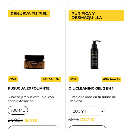
RENUEVA TU PIEL
PURIFICA Y
DESMAQUILLA
-25%
-25%
45h 14m 5s
45h 14m 5s
KUSUGUA EXFOLIANTE
OIL CLEANING GEL 2 EN 1
Suaviza y renueva tu piel con
El mejor aliado en tu rutina de
cada exfoliación
limpieza.
100 ML
27,71
36,95
€
24,95
18,71
€
€