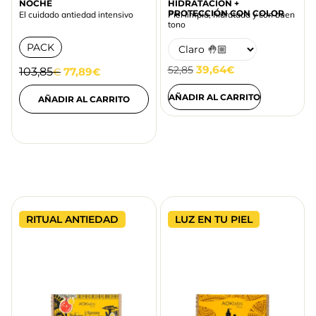
NOCHE
HIDRATACIÓN +
PROTECCIÓN CON COLOR
El cuidado antiedad intensivo
Piel limpia, hidratada y con buen
tono
PACK
39,64
52,85
€
103,85
77,89
€
€
AÑADIR AL CARRITO
AÑADIR AL CARRITO
RITUAL ANTIEDAD
LUZ EN TU PIEL