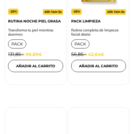
-25%
-25%
45h 14m 5s
45h 14m 5s
RUTINA NOCHE PIEL GRASA
PACK LIMPIEZA
Transforma tu piel mientras
Rutina completa de limpieza
duermes
facial diaria
PACK
PACK
131,85
98,89
56,85
42,64
€
€
€
€
AÑADIR AL CARRITO
AÑADIR AL CARRITO