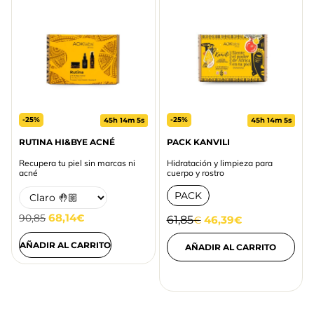
-25%
-25%
45h 14m 5s
45h 14m 5s
RUTINA HI&BYE ACNÉ
PACK KANVILI
Recupera tu piel sin marcas ni
Hidratación y limpieza para
acné
cuerpo y rostro
PACK
68,14
90,85
€
61,85
46,39
€
€
AÑADIR AL CARRITO
AÑADIR AL CARRITO