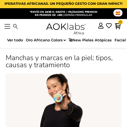
S AFRICANAS. UN PEQUEÑO GESTO CON GRAN IMPACTO 🫂🌍 25% EN 
*ENVÍO EN 24/48 H. GRATIS + PACKAGING PREMIUM
EN PEDIDOS DE +45€
| ESPAÑA PENINSULAR
Ver todo
Oro Africano Colors
🚀New Pieles Atópicas
Facial
Manchas y marcas en la piel: tipos,
causas y tratamiento