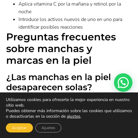
Aplica vitamina C por la mañana y retinol por la
noche
Introduce los activos nuevos de uno en uno para
identificar posibles reacciones
Preguntas frecuentes
sobre manchas y
marcas en la piel
¿Las manchas en la piel
desaparecen solas?
Utilizamos cookies para ofrecerte la mejor experiencia en nuestro
Depende del tipo. Las marcas rojas post-acné pueden
sitio web.
resolverse solas en 3-6 meses. Las manchas oscuras por
Puedes obtener más información sobre las cookies que utilizamos
HPi tardan entre 6 meses y 2 años sin tratamiento. Los
o desactivarlas en la sección de
ajustes
.
lentigos solares no desaparecen sin intervención. El
Aceptar
Ajustes
melasma requiere tratamiento activo y mantenimiento