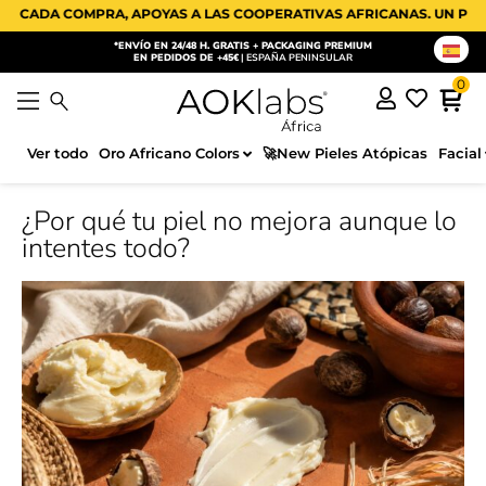
OMPRA, APOYAS A LAS COOPERATIVAS AFRICANAS. UN PEQUEÑO GEST
*ENVÍO EN 24/48 H. GRATIS + PACKAGING PREMIUM
EN PEDIDOS DE +45€
| ESPAÑA PENINSULAR
Ver todo
Oro Africano Colors
🚀New Pieles Atópicas
Facial
¿Por qué tu piel no mejora aunque lo
intentes todo?