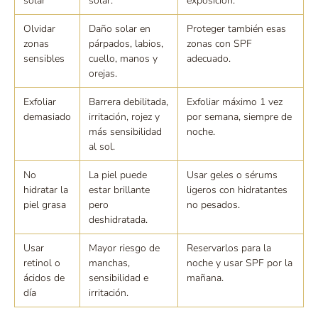
solar
solar.
exposición.
Olvidar
Daño solar en
Proteger también esas
zonas
párpados, labios,
zonas con SPF
sensibles
cuello, manos y
adecuado.
orejas.
Exfoliar
Barrera debilitada,
Exfoliar máximo 1 vez
demasiado
irritación, rojez y
por semana, siempre de
más sensibilidad
noche.
al sol.
No
La piel puede
Usar geles o sérums
hidratar la
estar brillante
ligeros con hidratantes
piel grasa
pero
no pesados.
deshidratada.
Usar
Mayor riesgo de
Reservarlos para la
retinol o
manchas,
noche y usar SPF por la
ácidos de
sensibilidad e
mañana.
día
irritación.