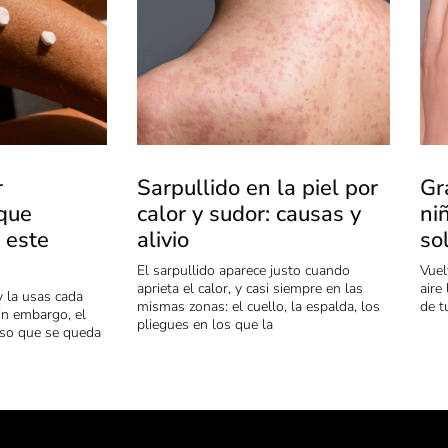
r
Sarpullido en la piel por
Gr
 que
calor y sudor: causas y
ni
 este
alivio
so
El sarpullido aparece justo cuando
Vuel
aprieta el calor, y casi siempre en las
aire
y la usas cada
mismas zonas: el cuello, la espalda, los
de t
in embargo, el
pliegues en los que la
aso que se queda