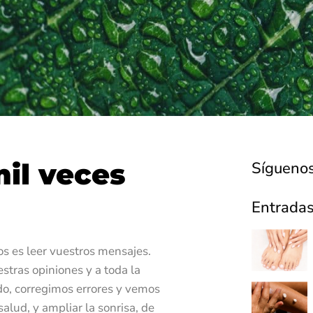
mil veces
Síguenos
Entradas
s es leer vuestros mensajes.
stras opiniones y a toda la
do, corregimos errores y vemos
lud, y ampliar la sonrisa, de