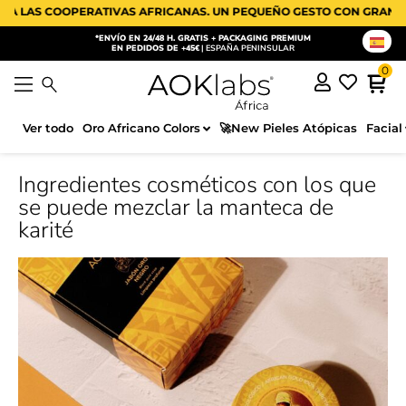
OPERATIVAS AFRICANAS. UN PEQUEÑO GESTO CON GRAN IMPACTO 🫂
*ENVÍO EN 24/48 H. GRATIS + PACKAGING PREMIUM
EN PEDIDOS DE +45€
| ESPAÑA PENINSULAR
Ver todo
Oro Africano Colors
🚀New Pieles Atópicas
Facial
Ingredientes cosméticos con los que
se puede mezclar la manteca de
karité