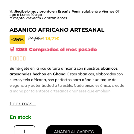
🚀
¡Recíbelo muy pronto en España Península!:
entre Viernes 07
ago o Lunes 10 ago
*Excepto Preventa Lanzamientos
ABANICO AFRICANO ARTESANAL
24,95
18,71
€
€
-25%
🛒 1298 Comprados el mes pasado
Sumérgete en la rica cultura africana con nuestros
abanicos
artesanales hechos en Ghana
. Estos abanicos, elaborados con
cuero y tela africana, son perfectos para añadir un toque de
elegancia y autenticidad a tu estilo. Cada pieza es única, creada
a mano por talentosos artesanos ghaneses que emplean
técnicas ancestrales transmitidas de generación en generación.
Leer más...
En stock
AÑADIR AL CARRITO