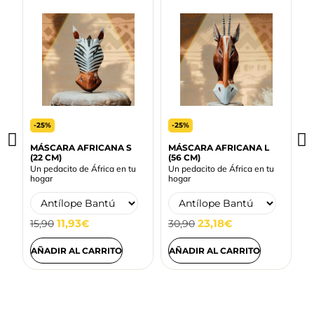
-25%
-25%
MÁSCARA AFRICANA S
MÁSCARA AFRICANA L
M
(22 CM)
(56 CM)
(
Un pedacito de África en tu
Un pedacito de África en tu
U
hogar
hogar
h
11,93
23,18
15,90
€
30,90
€
2
AÑADIR AL CARRITO
AÑADIR AL CARRITO
A