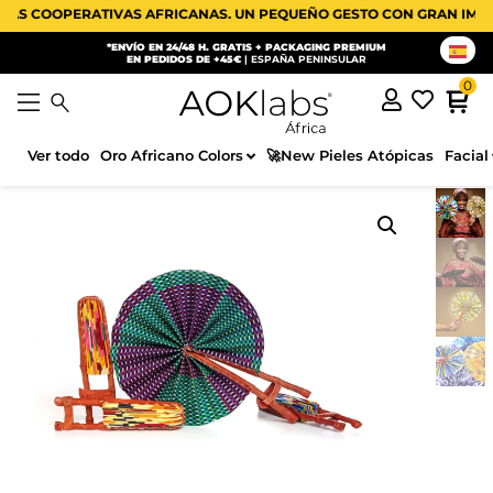
COOPERATIVAS AFRICANAS. UN PEQUEÑO GESTO CON GRAN IMPACTO 
*ENVÍO EN 24/48 H. GRATIS + PACKAGING PREMIUM
EN PEDIDOS DE +45€
| ESPAÑA PENINSULAR
Ver todo
Oro Africano Colors
🚀New Pieles Atópicas
Facial